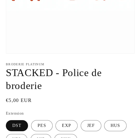
Ouvrir
le
média
BRODERIE PLATINUM
1
STACKED - Police de
dans
une
broderie
fenêtre
modale
Prix
€5,00 EUR
habituel
Extension
DST
PES
EXP
JEF
HUS