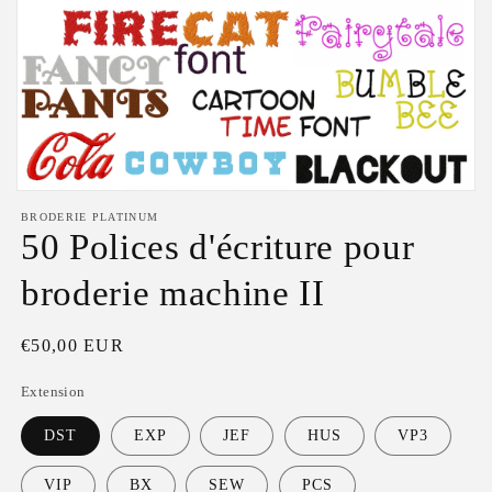
Ouvrir
le
BRODERIE PLATINUM
média
50 Polices d'écriture pour
1
dans
une
broderie machine II
fenêtre
modale
Prix
€50,00 EUR
habituel
Extension
DST
EXP
JEF
HUS
VP3
VIP
BX
SEW
PCS