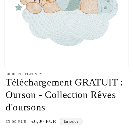
Ouvrir
le
BRODERIE PLATINUM
média
Téléchargement GRATUIT :
1
dans
une
Ourson - Collection Rêves
fenêtre
modale
d'oursons
Prix
Prix
€0,00 EUR
€5,00 EUR
En solde
habituel
promotionnel