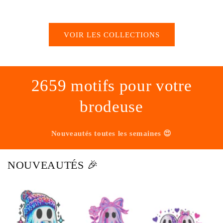
VOIR LES COLLECTIONS
2659 motifs pour votre
brodeuse
Nouveautés toutes les semaines 😍
NOUVEAUTÉS 🎉