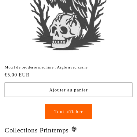
Motif de broderie machine : Aigle avec crâne
Prix
€5,00 EUR
habituel
Ajouter au panier
Tout afficher
Collections Printemps 💐