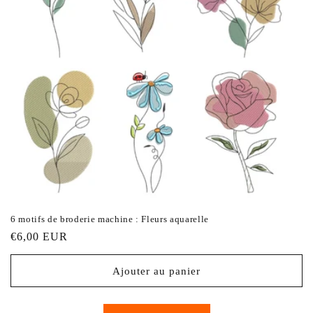
6 motifs de broderie machine : Fleurs aquarelle
Prix
€6,00 EUR
habituel
Ajouter au panier