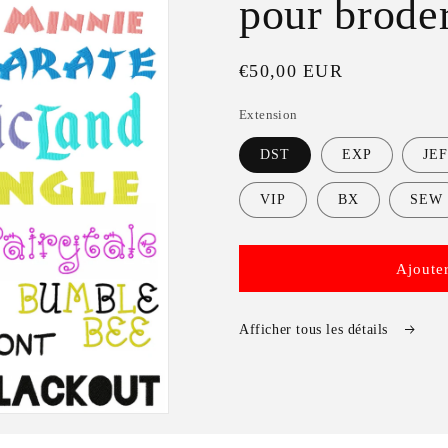
pour brode
Prix
€50,00 EUR
habituel
Extension
DST
EXP
JE
VIP
BX
SEW
Ajouter
Afficher tous les détails