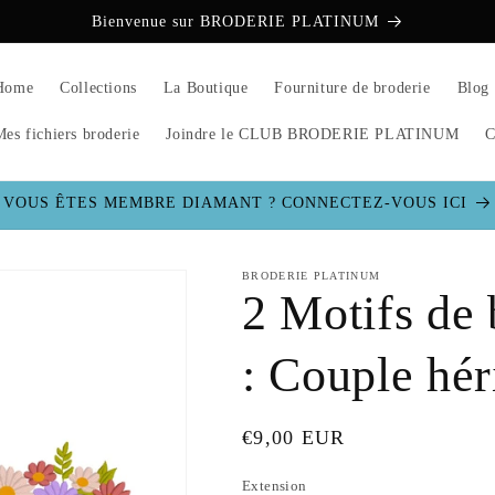
Bienvenue sur BRODERIE PLATINUM
Home
Collections
La Boutique
Fourniture de broderie
Blog
Mes fichiers broderie
Joindre le CLUB BRODERIE PLATINUM
C
VOUS ÊTES MEMBRE DIAMANT ? CONNECTEZ-VOUS ICI
BRODERIE PLATINUM
2 Motifs de
: Couple hér
Prix
€9,00 EUR
habituel
Extension