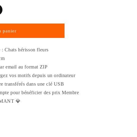
u panier
: Chats hérisson fleurs
 cm
par email au format ZIP
ez vos motifs depuis un ordinateur
re transférés dans une clé USB
mpte pour bénéficier des prix Membre
AMANT 💎