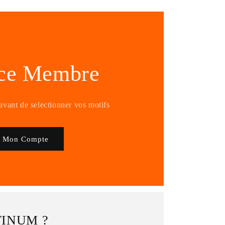
ce Membre
vant de selectionner vos motifs
Mon Compte
TINUM ?