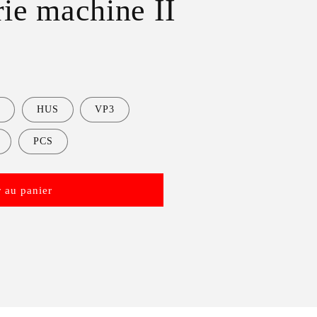
rie machine II
F
HUS
VP3
PCS
 au panier