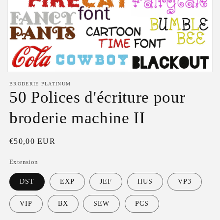
Ouvrir
le
BRODERIE PLATINUM
média
50 Polices d'écriture pour
1
dans
une
broderie machine II
fenêtre
modale
Prix
€50,00 EUR
habituel
Extension
DST
EXP
JEF
HUS
VP3
VIP
BX
SEW
PCS