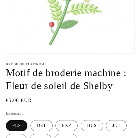
Ouvrir
le
média
BRODERIE PLATINUM
1
Motif de broderie machine :
dans
une
Fleur de soleil de Shelby
fenêtre
modale
Prix
€5,00 EUR
habituel
Extension
PES
DST
EXP
HUS
JEF