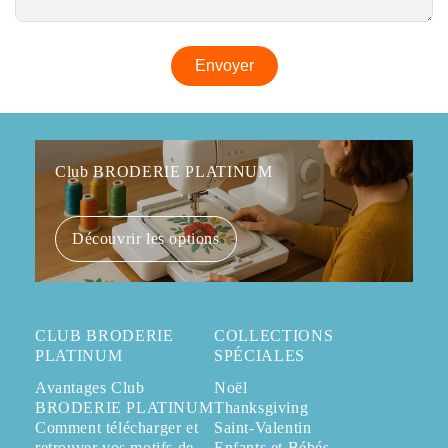
Club BRODERIE PLATINUM
Découvrir les options
CLUB BRODERIE
COLLECTIONS
PLATINUM
SPÉCIALES
Avantages Club
Noël
BRODERIE PLATINUM
Thanksgiving
Comment télécharger et
Saint-Valentin
retrouver vos motifs de
Enfants et Bébés