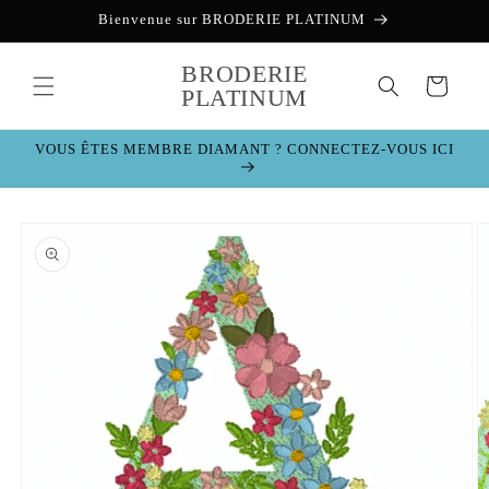
et
Bienvenue sur BRODERIE PLATINUM
passer
au
contenu
BRODERIE
Panier
PLATINUM
VOUS ÊTES MEMBRE DIAMANT ? CONNECTEZ-VOUS ICI
Passer aux
informations
produits