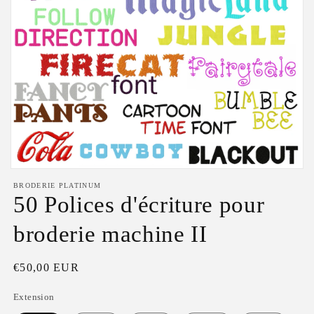
Ouvrir
le
BRODERIE PLATINUM
média
50 Polices d'écriture pour
1
dans
une
broderie machine II
fenêtre
modale
Prix
€50,00 EUR
habituel
Extension