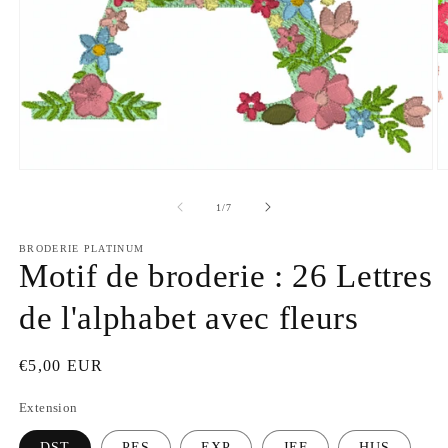
Ouvrir
O
le
le
média
m
de
1
/
7
1
2
dans
d
une
BRODERIE PLATINUM
u
fenêtre
Motif de broderie : 26 Lettres
f
modale
m
de l'alphabet avec fleurs
Prix
€5,00 EUR
habituel
Extension
DST
PES
EXP
JEF
HUS