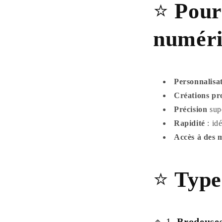
⭐
Pour
numéri
Personnalisa
Créations pro
Précision
supé
Rapidité
: idé
Accès à des m
⭐
Type
🔹 1.
Brodeuses