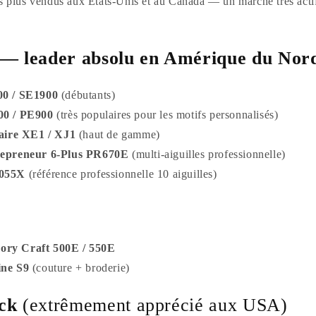
es plus vendus aux États-Unis et au Canada — un marché très actif
 — leader absolu en Amérique du Nor
00 / SE1900
(débutants)
00 / PE900
(très populaires pour les motifs personnalisés)
laire XE1 / XJ1
(haut de gamme)
repreneur 6-Plus PR670E
(multi-aiguilles professionnelle)
1055X
(référence professionnelle 10 aiguilles)
ry Craft 500E / 550E
ine S9
(couture + broderie)
ck
(extrêmement apprécié aux USA)