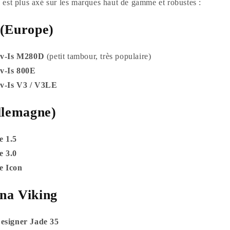
est plus axé sur les marques haut de gamme et robustes :
 (Europe)
ov-Is M280D
(petit tambour, très populaire)
v-Is 800E
v-Is V3 / V3LE
llemagne)
e 1.5
e 3.0
e Icon
na Viking
esigner Jade 35