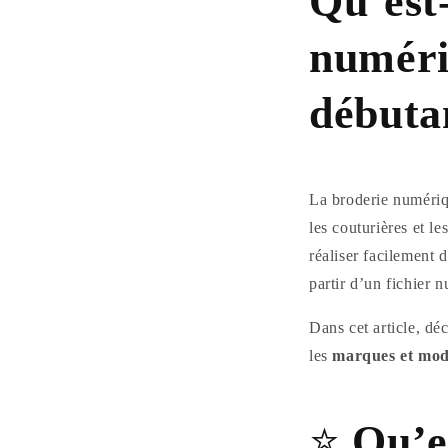
Qu’est
numéri
débutan
La broderie numériq
les couturières et l
réaliser facilement 
partir d’un fichier 
Dans cet article, d
les
marques et mod
⭐
Qu’e