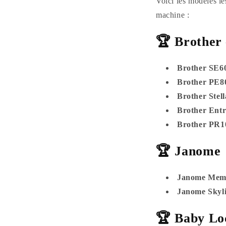
Voici les modèles l
machine :
🏆 Brother
Brother SE6
Brother PE8
Brother Stel
Brother Ent
Brother PR
🏆 Janome
Janome Memo
Janome Skyl
🏆 Baby Lo