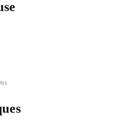
use
fy).
ques